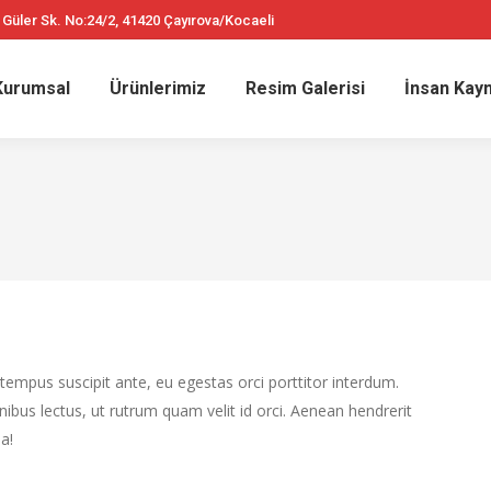
 Güler Sk. No:24/2, 41420 Çayırova/Kocaeli
Kurumsal
Ürünlerimiz
Resim Galerisi
İnsan Kayn
tempus suscipit ante, eu egestas orci porttitor interdum.
finibus lectus, ut rutrum quam velit id orci. Aenean hendrerit
a!