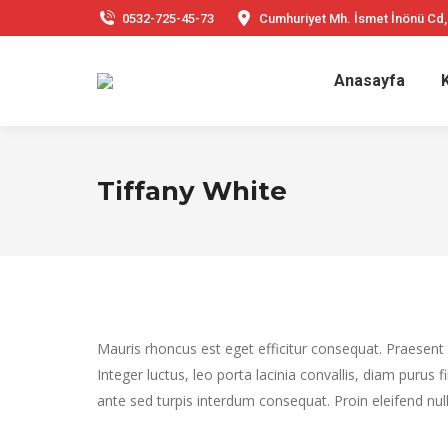
0532-725-45-73
Cumhuriyet Mh. İsmet İnönü Cd,
Anasayfa
Tiffany White
Mauris rhoncus est eget efficitur consequat. Praesent 
Integer luctus, leo porta lacinia convallis, diam purus 
ante sed turpis interdum consequat. Proin eleifend null